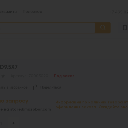
еквизиты
Полезное
+7 495 02
D9.5X7
Артикул: 70003020
Под заказ
ить в избранное
Поделиться
по запросу
Информация по наличию товара ут
оформления заказа. Ожидайте зв
е на
store@microbor.com
+