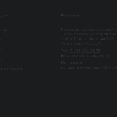
купки
Контакты
зницу
Производство и центральный о
109316, Москва, Волгоградский 
д. 42, к.5 (на территории ОЭЗ
м
"Технополис Москва")
им
Тел:
+7 (495) 984-35-75
Email:
store@microbor.com
ь
Мы на связи
понедельник-пятница 9:30-18:
бмен товара